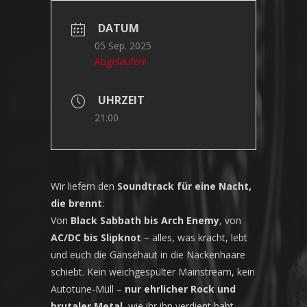
DATUM
05 Sep. 2025
Abgelaufen!
UHRZEIT
21:00
Wir liefern den
Soundtrack für eine Nacht,
die brennt
:
Von
Black Sabbath bis Arch Enemy
, von
AC/DC bis Slipknot
– alles, was kracht, lebt
und euch die Gänsehaut in die Nackenhaare
schiebt. Kein weichgespülter Mainstream, kein
Autotune-Müll –
nur ehrlicher Rock und
brutaler Metal
, wie ihr ihn verdient habt.