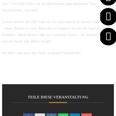
Am 17.04.2026 feiern wir im Helvete eine ganz besondere Party:
Du bestimmst, was läuft!
Scanne einfach den QR-Code vor Ort und wünsch dir deinen Lieblingssong
– unser DJ baut so viele Wünsche wie möglich ins Set ein. Egal ob Rock-
Klassiker, Metal-Hymne oder ein verstecktes Juwel – du entscheidest mit,
was die Nacht zum Beben bringt!
Sei dabei und mach die Nacht zu deinem Soundtrack!
TEILE DIESE VERANSTALTUNG