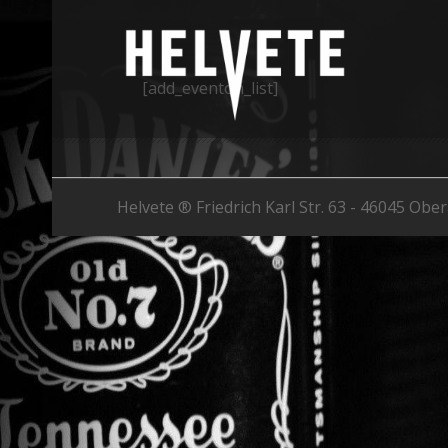
[add_eventon_list]
Helvete ® Friedrich Karl Str. 63 - 46045 Obe