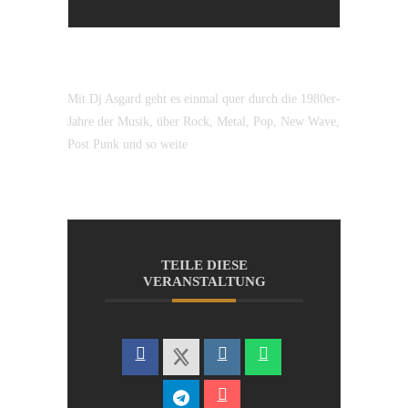
Mit Dj Asgard geht es einmal quer durch die 1980er-
Jahre der Musik, über Rock, Metal, Pop, New Wave,
Post Punk und so weite
TEILE DIESE
VERANSTALTUNG