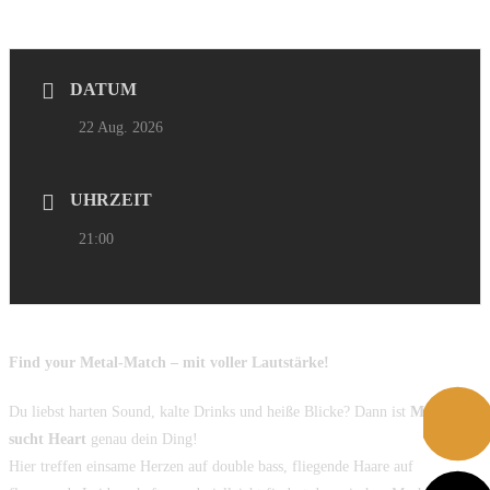
DATUM
22 Aug. 2026
UHRZEIT
21:00
Find your Metal-Match – mit voller Lautstärke!
Du liebst harten Sound, kalte Drinks und heiße Blicke? Dann ist
Metal
sucht Heart
genau dein Ding!
Hier treffen einsame Herzen auf double bass, fliegende Haare auf