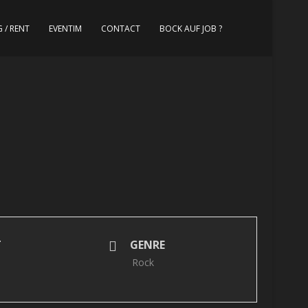
 / RENT
EVENTIM
CONTACT
BOCK AUF JOB ?
T
GENRE
Rock