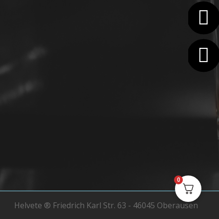
0
Helvete ® Friedrich Karl Str. 63 - 46045 Oberausen