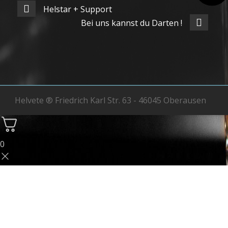
Helstar + Support
Bei uns kannst du Darten !
Helvete ® Friedrich Karl Str. 63 - 46045 Oberausen
0