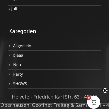
« Juli
Kategorien
Allgemein
blaaa
Neu
Party
SHOWS
Helvete - Friedrich Karl Str. 63 - 46045
0
Oberhausen. Geöffnet Freitag & Samstag 21 - 4