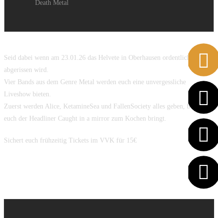
Death Metal
Seid dabei wenn am 23.01.26 das Helvete in Oberhausen ordentlich
abgerissen wird.
Vier Bands aus dem Genre Metal werden euch eine unvergessliche
Liveshow bieten.
Zuerst werden Alice, KetamineSea und FallenSociety alles geben, bevor
euch der Headliner Caught in a mirror zum Kochen bringt.
Sichert euch frühzeitig Tickets im VVK für 15€