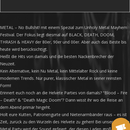
METAL – No Bullshit! mit einem Spezial zum Unholy Metal Mayhem
Festival. Der Fokus liegt diesmal auf BLACK, DEATH, DOOM,
THRASH & HEAVY der 80er, 90er und 00er. Aber auch das Beste bis
heute wird berücksichtigt.
Heißt die Hits von damals und die besten Nackenbrecher der
Neuzeit.
Kein Alternative, kein Nu Metal, kein Mittelalter Rock und keine
modernen Trends. Nur purer, klassischer Metal in seiner reinsten
Form!
Erinnert euch noch an die Helvete Parties von damals? “Blood – Fire
– Death” & “Death Magic Doom”? Dann wisst ihr wo die Reise an
dem Abend primär hingeht.
Holt eure Kutten, Patronengurte und Nietenarmbänder raus – es ist
Zeit, zurück zu den Wurzeln des Helvete zu gehen! Bei unserer neuen
Metal Party wird der Sound gefeiert, der diesen Laden groß gemacht