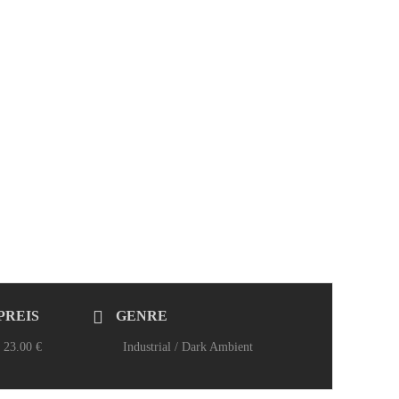
PREIS
GENRE
23.00 €
Industrial / Dark Ambient