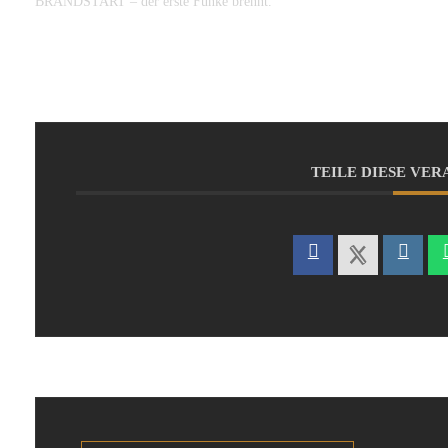
BRANDSTART – der erste Funke brennt.
TEILE DIESE VE