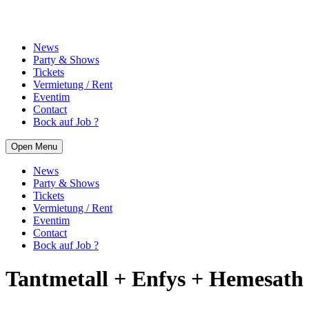
News
Party & Shows
Tickets
Vermietung / Rent
Eventim
Contact
Bock auf Job ?
Open Menu
News
Party & Shows
Tickets
Vermietung / Rent
Eventim
Contact
Bock auf Job ?
Tantmetall + Enfys + Hemesath