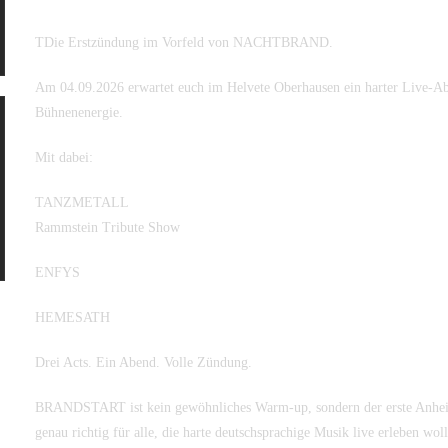
TDie Erstzündung im Vorfeld von NACHTBRAND.
Am 04.09.2026 erwartet euch im Helvete Oberhausen ein harter Live-A
Bühnenenergie.
Mit dabei:
TANZMETALL
Rammstein Tribute Show
ENFYS
HEMESATH
Drei Acts. Ein Abend. Volle Zündung.
BRANDSTART ist kein gewöhnliches Warm-up, sondern der erste Anhe
genau richtig für alle, die harte deutschsprachige Musik live erleben woll